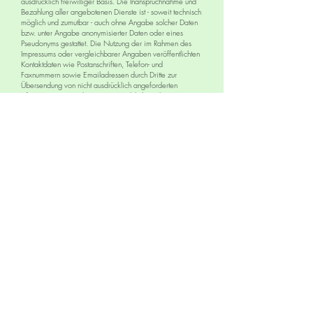
ausdrücklich freiwilliger Basis. Die Inanspruchnahme und
Bezahlung aller angebotenen Dienste ist - soweit technisch
möglich und zumutbar - auch ohne Angabe solcher Daten
bzw. unter Angabe anonymisierter Daten oder eines
Pseudonyms gestattet. Die Nutzung der im Rahmen des
Impressums oder vergleichbarer Angaben veröffentlichten
Kontaktdaten wie Postanschriften, Telefon- und
Faxnummern sowie Emailadressen durch Dritte zur
Übersendung von nicht ausdrücklich angeforderten
Informationen ist nicht gestattet. Rechtliche Schritte gegen
die Versender von sogenannten Spam-Mails bei Verstößen
gegen dieses Verbot sind ausdrücklich vorbehalten.
Email:
stadtteilleben.gotha@gmail.com
Anschrift:
Clara-Zetkin-Straße 31a, 99867 Gotha
© 2026
STADTteilLEBEN-Gotha
Impressum & Haftungsausschluss
Wir sind gefördert von: