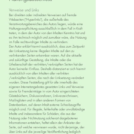
Verweise und Links
Bei direkten oder indirekten Verweisen auf fremde
Webseiten ("Hyperlinks"), die außerhalb des
Verantwortungsbereiches des Autors liegen, würde eine
Haftungsverpflichtung ausschließlich in dem Fall in Kraft
treten, in dem der Autor von den Inhalten Kenntnis hat und
es ihm technisch möglich und zumutbar wäre, die Nutzung
im Falle rechtswidriger Inhalte zu verhindern.
Der Autor erklärt hiermit ausdrücklich, dass zum Zeitpunkt
der Linksetzung keine illegalen Inhalte auf den zu
verlinkenden Seiten erkennbar waren. Auf die aktuelle
und zukünftige Gestaltung, die Inhalte oder die
Urheberschaft der verlinkten/verknüpften Seiten hat der
Autor keinerlei Einfluss. Deshalb distanziert er sich hiermit
ausdrücklich von allen Inhalten aller verlinkten
/verknüpften Seiten, die nach der Linksetzung verändert
wurden. Diese Feststellung gilt für alle innerhalb des
eigenen Internetangebotes gesetzten Links und Verweise
sowie für Fremdeinträge in vom Autor eingerichteten
Gästebüchern, Diskussionsforen, Linkverzeichnissen,
Mailinglisten und in allen anderen Formen von
Datenbanken, auf deren Inhalt externe Schreibzugriffe
möglich sind. Für illegale, fehlerhafte oder unvollständige
Inhalte und insbesondere für Schäden, die aus der
Nutzung oder Nichtnutzung solcherart dargebotener
Informationen entstehen, haftet allein der Anbieter der
Seite, auf welche verwiesen wurde, nicht derjenige, der
über Links auf die jeweilige Veröffentlichung lediglich