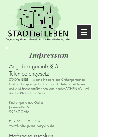
Impressum
Angaben gemäß § 5
Telemediengesetz
STADTteilLEBEN ist eine Initiative der Kirchengemeinde
Gotha, Pfarrsprengel Gotha Ost/ St. Helena Siebleben
und wird finanziert über den Verein aufMACHEN e.V. und
den Ev. Kirchenkreis Gotha.
Kirchengemeinde Gotha
Jüdenstraße 27
99867 Gotha
tel. 03621 - 302915
www.kirchengemeinde-gotha.de
Haftungsausschluss