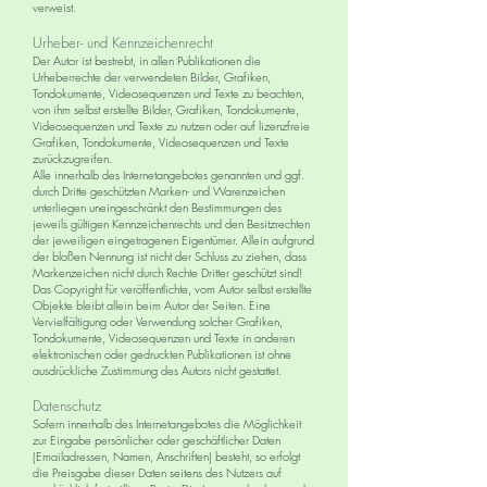
verweist.
Urheber- und Kennzeichenrecht
Der Autor ist bestrebt, in allen Publikationen die
Urheberrechte der verwendeten Bilder, Grafiken,
Tondokumente, Videosequenzen und Texte zu beachten,
von ihm selbst erstellte Bilder, Grafiken, Tondokumente,
Videosequenzen und Texte zu nutzen oder auf lizenzfreie
Grafiken, Tondokumente, Videosequenzen und Texte
zurückzugreifen.
Alle innerhalb des Internetangebotes genannten und ggf.
durch Dritte geschützten Marken- und Warenzeichen
unterliegen uneingeschränkt den Bestimmungen des
jeweils gültigen Kennzeichenrechts und den Besitzrechten
der jeweiligen eingetragenen Eigentümer. Allein aufgrund
der bloßen Nennung ist nicht der Schluss zu ziehen, dass
Markenzeichen nicht durch Rechte Dritter geschützt sind!
Das Copyright für veröffentlichte, vom Autor selbst erstellte
Objekte bleibt allein beim Autor der Seiten. Eine
Vervielfältigung oder Verwendung solcher Grafiken,
Tondokumente, Videosequenzen und Texte in anderen
elektronischen oder gedruckten Publikationen ist ohne
ausdrückliche Zustimmung des Autors nicht gestattet.
Datenschutz
Sofern innerhalb des Internetangebotes die Möglichkeit
zur Eingabe persönlicher oder geschäftlicher Daten
(Emailadressen, Namen, Anschriften) besteht, so erfolgt
die Preisgabe dieser Daten seitens des Nutzers auf