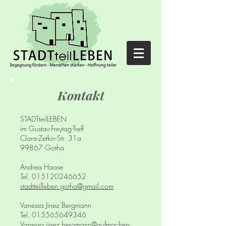
Kontakt
STADTteilLEBEN
im Gustav-Freytag-Treff
Clara-Zetkin-Str. 31a
99867 Gotha
Andrea Haase
Tel.
015120246652
stadtteilleben.gotha@gmail.com
Vanessa Jinez Bergmann
Tel.
015565649346
Vanessa.jinez.bergmann@aufmachen-