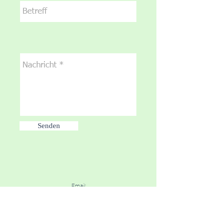
Senden
Email:
stadtteilleben.gotha@gmail.com
Anschrift:
Clara-Zetkin-Straße 31a, 99867 Gotha