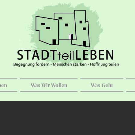
ben
Was Wir Wollen
Was Geht